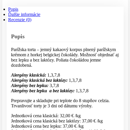
bez
Popis
lepku
Ďalšie informácie
aj
Recenzie (0)
bez
laktózy
Popis
Parížska torta – jemný kakaový korpus plnený parížskym
krémom z horkej belgickej čokolády. Možnosť objednať aj
bez lepku a bez laktózy. Poliata čokoládou jemne
dozdobená.
Alergény klasická:
1,3,7,8
Alergény klasická bez laktózy:
1,3,7,8
Alergény bez lepku:
3,7,8
Alergény bez lepku a bez laktózy:
1,3,7,8
Prepravujte a skladujte pri teplote do 8 stupňov celzia.
Trvanlivosť torty je 3 dni od dátumu výroby.
Jednotková cena klasická: 32,00 € /kg
Jednotková cena klasická bez laktózy: 37,00 € /kg
Jednotková cena bez lepku: 37,00 € /kg