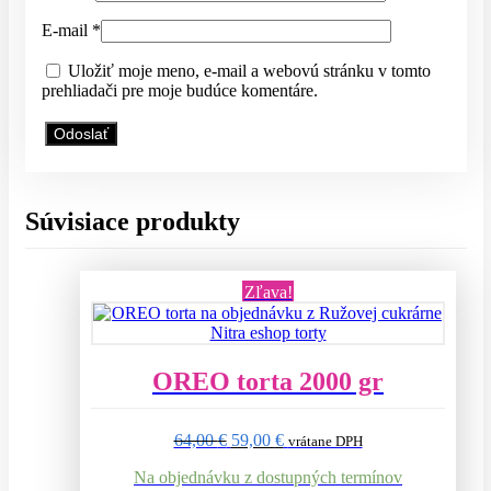
E-mail
*
Uložiť moje meno, e-mail a webovú stránku v tomto
prehliadači pre moje budúce komentáre.
Súvisiace produkty
Zľava!
OREO torta 2000 gr
Pôvodná
Aktuálna
64,00
€
59,00
€
vrátane DPH
cena
cena
Na objednávku z dostupných termínov
bola:
je: