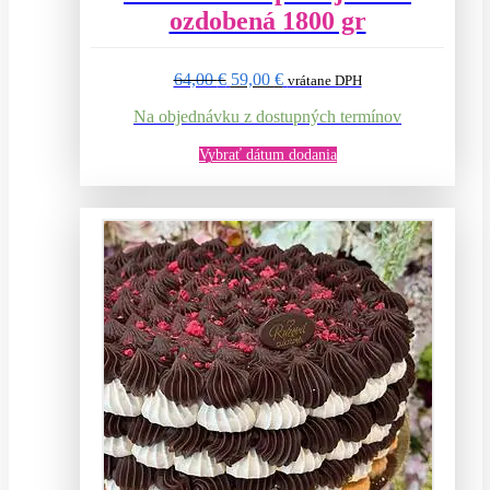
ozdobená 1800 gr
Pôvodná
Aktuálna
64,00
€
59,00
€
vrátane DPH
cena
cena
Na objednávku z dostupných termínov
bola:
je:
64,00 €.
59,00 €.
Vybrať dátum dodania