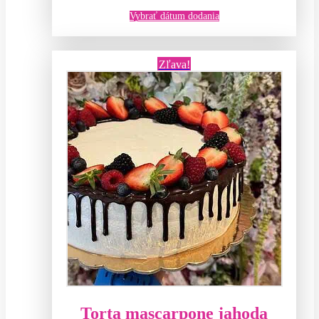
64,00 €.
59,00 €.
Vybrať dátum dodania
Zľava!
Torta mascarpone jahoda