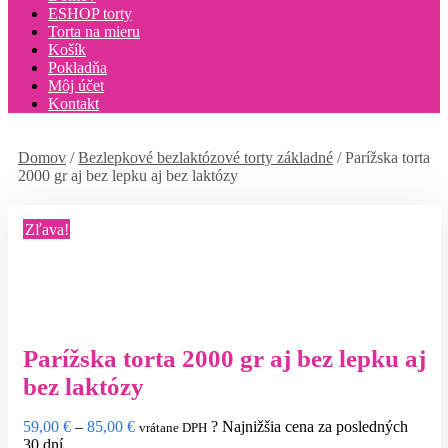
ESHOP torty
Torta na mieru
Košík
Pokladňa
Môj účet
Kontakt
Domov
/
Bezlepkové bezlaktózové torty základné
/ Parížska torta
2000 gr aj bez lepku aj bez laktózy
Zľava!
Parížska torta 2000 gr aj bez lepku aj
bez laktózy
Price
59,00
€
–
85,00
€
?
Najnižšia cena za posledných
vrátane DPH
range:
30 dní