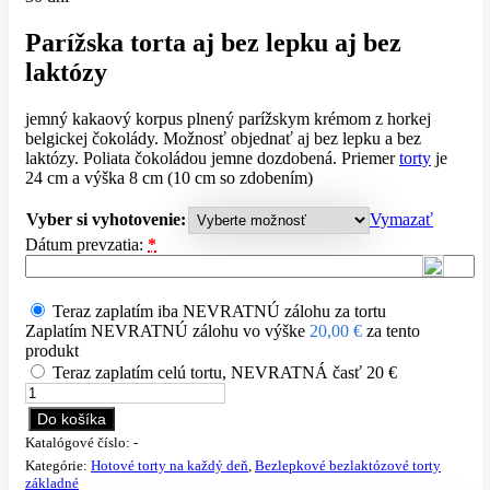
59,00 €
through
Parížska torta aj bez lepku aj bez
85,00 €
laktózy
jemný kakaový korpus plnený parížskym krémom z horkej
belgickej čokolády. Možnosť objednať aj bez lepku a bez
laktózy. Poliata čokoládou jemne dozdobená. Priemer
torty
je
24 cm a výška 8 cm (10 cm so zdobením)
Vyber si vyhotovenie:
Vymazať
Dátum prevzatia:
*
Teraz zaplatím iba NEVRATNÚ zálohu za tortu
Zaplatím NEVRATNÚ zálohu vo výške
20,00
€
za tento
produkt
Teraz zaplatím celú tortu, NEVRATNÁ časť 20 €
množstvo
Parížska
Do košíka
torta
Katalógové číslo:
-
2000
Kategórie:
Hotové torty na každý deň
,
Bezlepkové bezlaktózové torty
gr
základné
aj