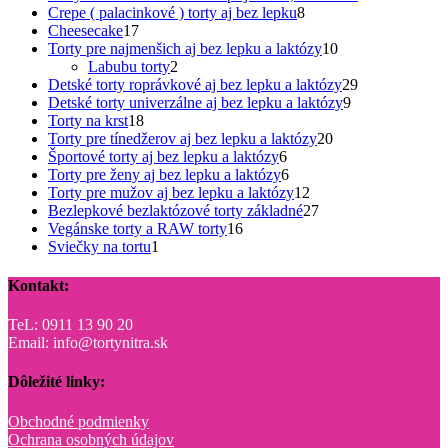
8
produktov
Crepe ( palacinkové ) torty aj bez lepku
8
17
produktov
Cheesecake
17
produktov
10
Torty pre najmenšich aj bez lepku a laktózy
10
2
produktov
Labubu torty
2
produkty
29
Detské torty roprávkové aj bez lepku a laktózy
29
9
produktov
Detské torty univerzálne aj bez lepku a laktózy
9
18
produktov
Torty na krst
18
produktov
20
Torty pre tínedžerov aj bez lepku a laktózy
20
6
produktov
Športové torty aj bez lepku a laktózy
6
produktov
6
Torty pre ženy aj bez lepku a laktózy
6
produktov
12
Torty pre mužov aj bez lepku a laktózy
12
produktov
27
Bezlepkové bezlaktózové torty základné
27
16
produktov
Vegánske torty a RAW torty
16
1
produktov
Sviečky na tortu
1
produkt
Kontakt:
TeL: 0911 13 90 20
Email: info@tortynitra.sk
Dôležité linky:
Obchodné podmienky
Ochrana osobných údajov