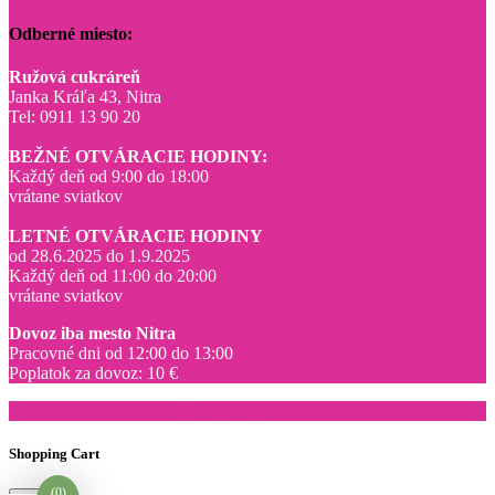
Odberné miesto:
Ružová cukráreň
Janka Kráľa 43, Nitra
Tel: 0911 13 90 20
BEŽNÉ OTVÁRACIE HODINY:
Každý deň od 9:00 do 18:00
vrátane sviatkov
LETNÉ OTVÁRACIE HODINY
od 28.6.2025 do 1.9.2025
Každý deň od 11:00 do 20:00
vrátane sviatkov
Dovoz iba mesto Nitra
Pracovné dni od 12:00 do 13:00
Poplatok za dovoz: 10 €
Powered by WordPress
Theme: beshop by
wp theme space
.
Shopping Cart
(0)