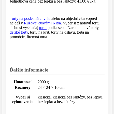
Jednotková cena bez lepku a bez laktózy: 41,00 € /kg
Torty na poslednú chvíľu
alebo na objednávku vopred
nájdeš v
Ružovej cukrárni Nitra
. Vyber si z hotovú tortu
alebo si vyskladaj
tortu
podľa seba. Narodeninové torty,
detské torty
, torty na krst, torty na oslavu, torta na
promócie, firemná torta.
Ďalšie informácie
Hmotnosť
2000 g
Rozmery
24 × 24 × 10 cm
Vyber si
klasická, klasická bez laktózy, bez lepku,
vyhotovenie:
bez lepku a bez laktózy