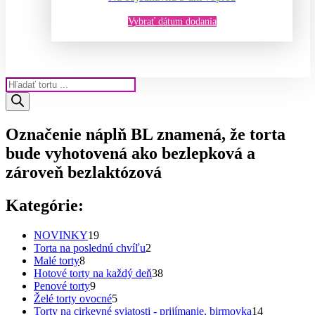
Vybrať dátum dodania
Products
search
Označenie náplň BL znamená, že torta
bude vyhotovená ako bezlepková a
zároveň bezlaktózová
Kategórie:
19
NOVINKY
19
produktov
2
Torta na poslednú chvíľu
2
8
produkty
Malé torty
8
produktov
38
Hotové torty na každý deň
38
9
produktov
Penové torty
9
produktov
5
Želé torty ovocné
5
produktov
14
Torty na cirkevné sviatosti - prijímanie, birmovka
14