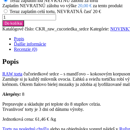
Teraz zaplatím iba NEVRATNÚ zálohu za tortu
Zaplatím NEVRATNÚ zálohu vo výške
20,00
€
za tento produkt
Teraz zaplatím celú tortu, NEVRATNÁ časť 20 €
množstvo
RAW
Do košíka
torta
Katalógové číslo:
CKR_raw_cucoriedka_srdce
Kategórie:
NOVINK
čučoriedkové
srdce
Popis
960
Ďalšie informácie
gr
Recenzie (0)
Popis
RAW torta
čučoriedkové srdce – s mandľovo – kokosovým korpuso
Zamiluje si ju každý milovník ovocia. Ľahkú a sviežu tortičku robí
krémom. Okrem fialovo bielej mozaiky ju zdobia aj lyofilizované mal
Alergény:
8
Prepravujte a skladujte pri teplote do 8 stupňov celzia.
Trvanlivosť torty je 3 dni od dátumu výroby.
Jednotková cena: 61,46 € /kg
Torty na poslednú chvíľu
alebo na objednávku vopred nájdeš v
Ružov