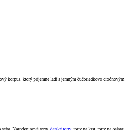
sový korpus, ktorý príjemne ladí s jemným čučoriedkovo citrónovým
ľa seba. Narodeninové torty,
detské torty
, torty na krst, torty na oslavu,