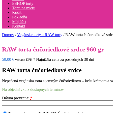
ESHOP torty
Torta na mieru
Košík
Pokladňa
Môj účet
Kontakt
Domov
/
Vegánske torty a RAW torty
/ RAW torta čučoriedkové srdc
RAW torta čučoriedkové srdce 960 gr
59,00
€
?
Najnižšia cena za posledných 30 dní
vrátane DPH
RAW torta čučoriedkové srdce
Nepečená vegánska torta s jemným čučoriedkovo – kešu krémom a sv
Na objednávku z dostupných termínov
Dátum prevzatia:
*