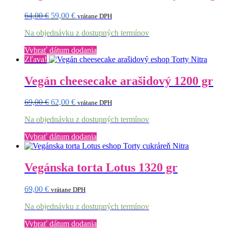
Pôvodná
Aktuálna
64,00
€
59,00
€
vrátane DPH
cena
cena
Na objednávku z dostupných termínov
bola:
je:
64,00 €.
59,00 €.
Vybrať dátum dodania
Zľava!
Vegán cheesecake arašidový 1200 gr
Pôvodná
Aktuálna
69,00
€
62,00
€
vrátane DPH
cena
cena
Na objednávku z dostupných termínov
bola:
je:
69,00 €.
62,00 €.
Vybrať dátum dodania
Vegánska torta Lotus 1320 gr
69,00
€
vrátane DPH
Na objednávku z dostupných termínov
Vybrať dátum dodania