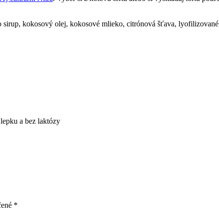
 sirup, kokosový olej, kokosové mlieko, citrónová šťava, lyofilizova
 lepku a bez laktózy
čené
*