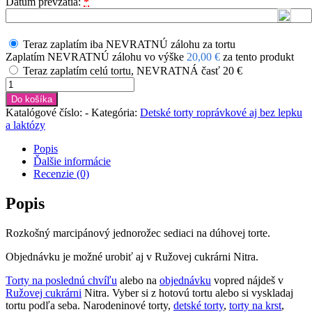
Dátum prevzatia:
*
Teraz zaplatím iba NEVRATNÚ zálohu za tortu
Zaplatím NEVRATNÚ zálohu vo výške
20,00
€
za tento produkt
Teraz zaplatím celú tortu, NEVRATNÁ časť 20 €
množstvo
Torta
Do košíka
dúhový
Katalógové číslo:
-
Kategória:
Detské torty roprávkové aj bez lepku
Unicorn
a laktózy
č.1
Popis
Ďalšie informácie
Recenzie (0)
Popis
Rozkošný marcipánový jednorožec sediaci na dúhovej torte.
Objednávku je možné urobiť aj v Ružovej cukrárni Nitra.
Torty na poslednú chvíľu
alebo na
objednávku
vopred nájdeš v
Ružovej cukrárni
Nitra. Vyber si z hotovú tortu alebo si vyskladaj
tortu podľa seba. Narodeninové torty,
detské torty
,
torty na krst
,