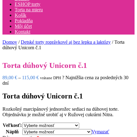
ESHOP torty
Torta na mieru
Košík
Pokladňa
Môj účet
Kontakt
Domov
/
Detské torty roprávkové aj bez lepku a laktózy
/ Torta
dúhový Unicorn č.1
Torta dúhový Unicorn č.1
Price
89,00
€
–
115,00
€
?
Najnižšia cena za posledných 30
vrátane DPH
range:
dní
89,00 €
through
Torta dúhový Unicorn č.1
115,00 €
Rozkošný marcipánový jednorožec sediaci na dúhovej torte.
Objednávku je možné urobiť aj v Ružovej cukrárni Nitra.
Veľkosť:
Náplň
Vymazať