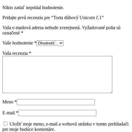
Nikto zatiaľ nepridal hodnotenie.
Pridajte prvú recenziu pre “Torta dúhový Unicorn č.1”
Vaša e-mailová adresa nebude zverejnená.
Vyžadované polia sú
označené
*
Vaše hodnotenie
*
Vaša recenzia
*
Meno
*
E-mail
*
Uložiť moje meno, e-mail a webovú stránku v tomto prehliadači
pre moje budúce komentáre.