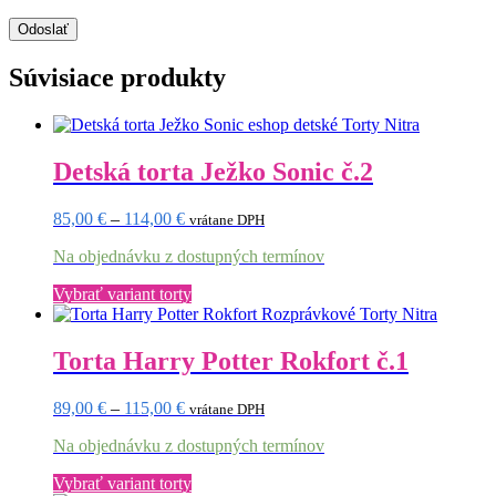
Súvisiace produkty
Detská torta Ježko Sonic č.2
Price
85,00
€
–
114,00
€
vrátane DPH
range:
Na objednávku z dostupných termínov
85,00 €
through
Tento
Vybrať variant torty
114,00 €
produkt
má
viacero
Torta Harry Potter Rokfort č.1
variantov.
Možnosti
Price
89,00
€
–
115,00
€
vrátane DPH
si
range:
môžete
Na objednávku z dostupných termínov
89,00 €
vybrať
through
na
Tento
Vybrať variant torty
115,00 €
stránke