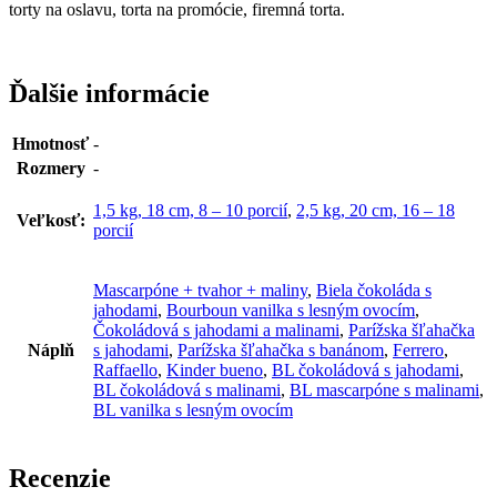
torty na oslavu, torta na promócie, firemná torta.
Ďalšie informácie
Hmotnosť
-
Rozmery
-
1,5 kg, 18 cm, 8 – 10 porcií
,
2,5 kg, 20 cm, 16 – 18
Veľkosť:
porcií
Mascarpóne + tvahor + maliny
,
Biela čokoláda s
jahodami
,
Bourboun vanilka s lesným ovocím
,
Čokoládová s jahodami a malinami
,
Parížska šľahačka
Náplň
s jahodami
,
Parížska šľahačka s banánom
,
Ferrero
,
Raffaello
,
Kinder bueno
,
BL čokoládová s jahodami
,
BL čokoládová s malinami
,
BL mascarpóne s malinami
,
BL vanilka s lesným ovocím
Recenzie