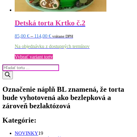
Detská torta Krtko č.2
Price
85,00
€
–
114,00
€
vrátane DPH
range:
Na objednávku z dostupných termínov
85,00 €
through
Tento
Vybrať variant torty
114,00 €
produkt
Products
má
search
viacero
variantov.
Možnosti
Označenie náplň BL znamená, že torta
si
môžete
bude vyhotovená ako bezlepková a
vybrať
zároveň bezlaktózová
na
stránke
produktu.
Kategórie:
19
NOVINKY
19