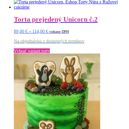
produkt
produktu.
má
viacero
variantov.
Torta prejedený Unicorn č.2
Možnosti
si
Price
89,00
€
–
114,00
€
vrátane DPH
môžete
range:
vybrať
Na objednávku z dostupných termínov
89,00 €
na
through
stránke
Tento
Vybrať variant torty
114,00 €
produktu.
produkt
má
viacero
variantov.
Možnosti
si
môžete
vybrať
na
stránke
produktu.