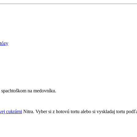
któzy
m spachtoškom na medovníku.
ej cukrárni
Nitra. Vyber si z hotovú tortu alebo si vyskladaj tortu pod