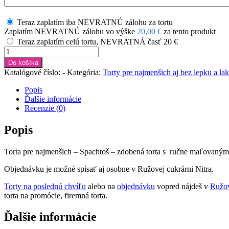
Teraz zaplatím iba NEVRATNÚ zálohu za tortu
Zaplatím NEVRATNÚ zálohu vo výške
20,00
€
za tento produkt
Teraz zaplatím celú tortu, NEVRATNÁ časť 20 €
množstvo
Torta
Do košíka
Spachtoš
Katalógové číslo:
-
Kategória:
Torty pre najmenšich aj bez lepku a la
č.6
ružová
Popis
Ďalšie informácie
Recenzie (0)
Popis
Torta pre najmenšich – Spachtoš – zdobená torta s ručne maľovaný
Objednávku je možné spísať aj osobne v Ružovej cukrárni Nitra.
Torty na poslednú chvíľu
alebo na
objednávku
vopred nájdeš v
Ružov
torta na promócie, firemná torta.
Ďalšie informácie