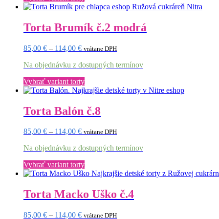
produkt
má
viacero
Torta Brumík č.2 modrá
variantov.
Možnosti
Price
85,00
€
–
114,00
€
vrátane DPH
si
range:
môžete
Na objednávku z dostupných termínov
85,00 €
vybrať
through
na
Tento
Vybrať variant torty
114,00 €
stránke
produkt
produktu.
má
viacero
Torta Balón č.8
variantov.
Možnosti
Price
85,00
€
–
114,00
€
vrátane DPH
si
range:
môžete
Na objednávku z dostupných termínov
85,00 €
vybrať
through
na
Tento
Vybrať variant torty
114,00 €
stránke
produkt
produktu.
má
viacero
Torta Macko Uško č.4
variantov.
Možnosti
Price
85,00
€
–
114,00
€
vrátane DPH
si