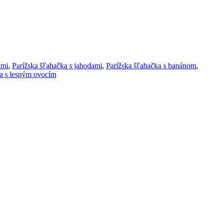
ami
,
Parížska šľahačka s jahodami
,
Parížska šľahačka s banánom
,
a s lesným ovocím