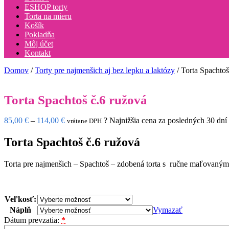
ESHOP torty
Torta na mieru
Košík
Pokladňa
Môj účet
Kontakt
Domov
/
Torty pre najmenšich aj bez lepku a laktózy
/ Torta Spachtoš
Torta Spachtoš č.6 ružová
Price
85,00
€
–
114,00
€
?
Najnižšia cena za posledných 30 dní
vrátane DPH
range:
85,00 €
Torta Spachtoš č.6 ružová
through
114,00 €
Torta pre najmenšich – Spachtoš – zdobená torta s ručne maľovaným
Veľkosť:
Náplň
Vymazať
Dátum prevzatia:
*