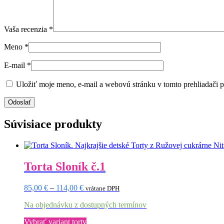
Vaša recenzia
*
Meno
*
E-mail
*
Uložiť moje meno, e-mail a webovú stránku v tomto prehliadači 
Súvisiace produkty
Torta Sloník č.1
Price
85,00
€
–
114,00
€
vrátane DPH
range:
Na objednávku z dostupných termínov
85,00 €
through
Tento
Vybrať variant torty
114,00 €