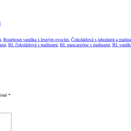
í
i
,
Bourboun vanilka s lesným ovocím
,
Čokoládová s jahodami a malin
ami
,
BL čokoládová s malinami
,
BL mascarpóne s malinami
,
BL vanilk
čené
*