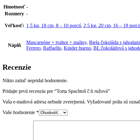
Hmotnosť
-
Rozmery
-
Veľkosť:
1,5 kg, 18 cm, 8 – 10 porcií
,
2,5 kg, 20 cm, 16 – 18 porci
Mascarpóne + tvahor + maliny
,
Biela čokoláda s jahodam
Náplň
Ferrero
,
Raffaello
,
Kinder bueno
,
BL čokoládová s jahod
Recenzie
Nikto zatiaľ nepridal hodnotenie.
Pridajte prvú recenziu pre “Torta Spachtoš č.6 ružová”
Vaša e-mailová adresa nebude zverejnená.
Vyžadované polia sú ozna
Vaše hodnotenie
*